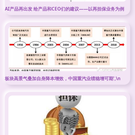
AI产品再出发 给产品和CEO们的建议——以再担保业务为例
板块高景气叠加自身降本增效，中国重汽业绩稳增可期',\n